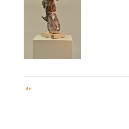
Bericht
Titel
navigatie