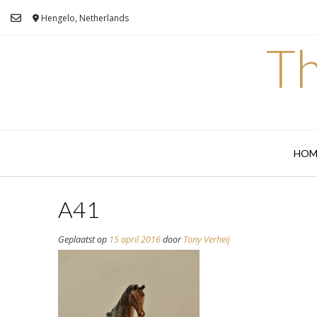
Ga
Hengelo, Netherlands
naar
de
Th
inhoud
HOM
A41
Geplaatst op
15 april 2016
door
Tony Verheij