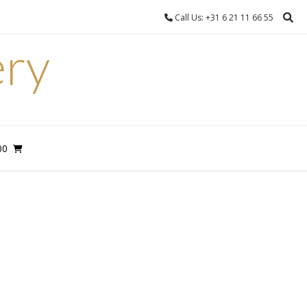
Call Us: +31 6 21 11 66 55
ery
00