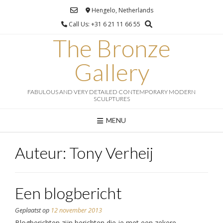
Ga
Hengelo, Netherlands
naar
Call Us: +31 6 21 11 66 55
de
inhoud
The Bronze
Gallery
FABULOUS AND VERY DETAILED CONTEMPORARY MODERN
SCULPTURES
MENU
Auteur:
Tony Verheij
Een blogbericht
Geplaatst op
12 november 2013
Blogberichten zijn berichten die je met een zekere