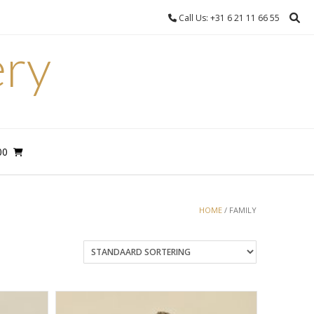
Call Us: +31 6 21 11 66 55
ery
00
HOME
/ FAMILY