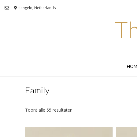
Ga
Hengelo, Netherlands
naar
de
Th
inhoud
HOM
Family
Toont alle 55 resultaten